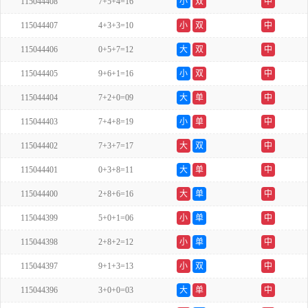
115044408
7+5+4=16
小
双
中
115044407
4+3+3=10
小
双
中
115044406
0+5+7=12
大
双
中
115044405
9+6+1=16
小
双
中
115044404
7+2+0=09
大
单
中
115044403
7+4+8=19
小
单
中
115044402
7+3+7=17
大
双
中
115044401
0+3+8=11
大
单
中
115044400
2+8+6=16
大
单
中
115044399
5+0+1=06
小
单
中
115044398
2+8+2=12
小
单
中
115044397
9+1+3=13
小
双
中
115044396
3+0+0=03
大
单
中