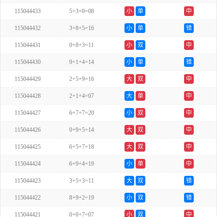
115044433
5+3+0=08
小
单
中
115044432
3+8+5=16
小
单
错
115044431
0+8+3=11
小
双
中
115044430
9+1+4=14
小
单
错
115044429
2+5+9=16
大
双
中
115044428
2+1+4=07
大
单
中
115044427
6+7+7=20
小
双
中
115044426
0+9+5=14
大
双
中
115044425
6+5+7=18
大
双
中
115044424
6+9+4=19
小
单
中
115044423
3+5+3=11
大
双
错
115044422
8+9+2=19
小
双
错
115044421
0+0+7=07
小
双
中