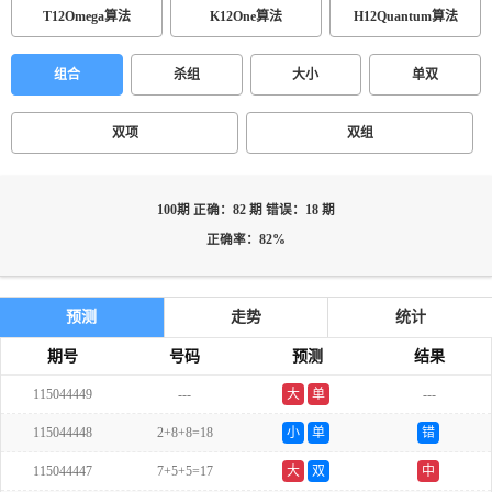
T12Omega算法
K12One算法
H12Quantum算法
组合
杀组
大小
单双
双项
双组
100期 正确：82 期 错误：18 期
正确率：82%
预测
走势
统计
期号
号码
预测
结果
115044449
---
大
单
---
115044448
2+8+8=18
小
单
错
115044447
7+5+5=17
大
双
中