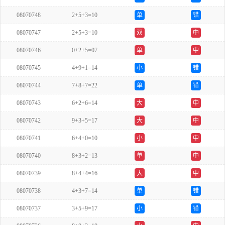
08070748
2+5+3=10
单
错
08070747
2+5+3=10
双
中
08070746
0+2+5=07
单
中
08070745
4+9+1=14
小
错
08070744
7+8+7=22
单
错
08070743
6+2+6=14
大
中
08070742
9+3+5=17
大
中
08070741
6+4+0=10
小
中
08070740
8+3+2=13
单
中
08070739
8+4+4=16
大
中
08070738
4+3+7=14
单
错
08070737
3+5+9=17
小
错