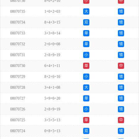
08070736
8+0+2=10
小
中
08070735
1+0+2=03
大
错
08070734
8+4+3=15
双
错
08070733
3+3+8=14
单
错
08070732
2+6+0=08
单
错
08070731
2+8+9=19
小
错
08070730
6+4+1=11
单
中
08070729
8+2+6=16
小
错
08070728
3+4+1=08
大
错
08070727
5+9+6=20
单
错
08070726
2+8+9=19
小
错
08070725
3+5+5=13
单
中
08070724
0+8+5=13
双
错