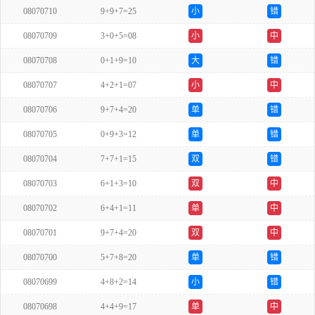
08070710
9+9+7=25
小
错
08070709
3+0+5=08
小
中
08070708
0+1+9=10
大
错
08070707
4+2+1=07
小
中
08070706
9+7+4=20
单
错
08070705
0+9+3=12
单
错
08070704
7+7+1=15
双
错
08070703
6+1+3=10
双
中
08070702
6+4+1=11
单
中
08070701
9+7+4=20
双
中
08070700
5+7+8=20
单
错
08070699
4+8+2=14
小
错
08070698
4+4+9=17
单
中