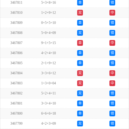
3467811
5+3+8=16
单
错
3467810
1+2+9=12
双
中
3467809
0+5+5=10
单
错
3467808
5+0+4=09
双
错
3467807
9+1+5=15
单
中
3467806
4+2+4=10
单
错
3467805
2+1+9=12
单
错
3467804
3+3+6=12
双
中
3467803
1+3+0=04
双
中
3467802
5+2+4=11
双
错
3467801
3+3+4=10
单
错
3467800
6+6+6=18
单
错
3467799
4+2+3=09
双
错