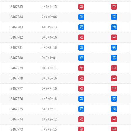
3467785
4+7+4=15
单
中
3467784
2+4+0=06
单
错
3467783
4+0+9=13
双
错
3467782
6+6+4=16
双
中
3467781
4+9+3=16
单
错
3467780
0+0+1=01
双
错
3467779
0+9+2=11
单
中
3467778
8+3+5=16
双
中
3467777
0+3+7=10
双
中
3467776
4+5+9=18
单
错
3467775
5+3+3=11
双
错
3467774
1+9+2=12
双
中
3467773
4+3+8=15
单
中