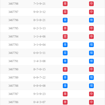
3467798
7+5+9=21
单
中
3467797
9+0+3=12
双
中
3467796
8+5+8=21
双
错
3467795
6+2+5=13
单
中
3467794
1+1+4=06
双
中
3467793
3+1+0=04
单
错
3467792
6+0+5=11
双
错
3467791
1+4+3=08
单
错
3467790
8+7+0=15
单
中
3467789
6+9+7=22
单
错
3467788
0+8+0=08
单
错
3467787
9+5+9=23
单
中
3467786
0+4+3=07
单
中