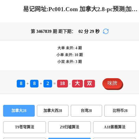
易记网址:Pc001.Com 加拿大2.8-pc预测|加拿大2.8结果分析|加拿大pc2.8预测-在线预测|加拿大2.8在线预测|加拿大在线咪牌_专注研究2.8_加拿大PC在线走势_官方数据!
第
3467839
期 距下期：
02
分
29
秒
大单
未开:
4
期
小单
未开:
10
期
小双
未开:
3
期
8
8
2
18
大
双
咪牌
+
+
=
-
加拿大28
加拿大西28
台湾28
比特币28
T9苍穹算法
Z9归墟算法
A18紫薇算法