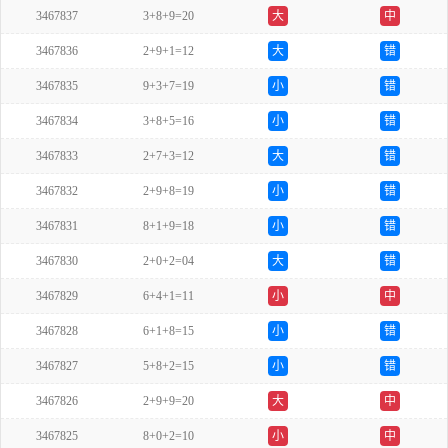
3467837
3+8+9=20
大
中
3467836
2+9+1=12
大
错
3467835
9+3+7=19
小
错
3467834
3+8+5=16
小
错
3467833
2+7+3=12
大
错
3467832
2+9+8=19
小
错
3467831
8+1+9=18
小
错
3467830
2+0+2=04
大
错
3467829
6+4+1=11
小
中
3467828
6+1+8=15
小
错
3467827
5+8+2=15
小
错
3467826
2+9+9=20
大
中
3467825
8+0+2=10
小
中