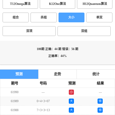
T12Omega算法
K12One算法
H12Quantum算法
组合
杀组
大小
单双
双项
双组
100期 正确：44 期 错误：56 期
正确率：44%
预测
走势
统计
期号
号码
预测
结果
61990
---
小
---
双
61989
0+4+3=07
大
错
61988
7+3+3=13
大
错