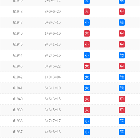
61949
7+1+4=12
大
错
61948
8+6+6=20
大
中
61947
0+8+7=15
小
错
61946
1+9+6=16
大
中
61945
9+3+1=13
小
中
61944
9+2+5=16
小
错
61943
8+9+5=22
大
中
61942
1+0+3=04
大
错
61941
6+3+1=10
大
错
61940
6+6+3=15
大
中
61939
3+8+5=16
大
中
61938
3+7+7=17
小
错
61937
4+6+8=18
小
错