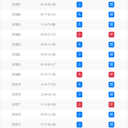
61987
6+5+8=19
小
错
61986
6+7+0=13
大
错
61985
1+2+5=08
大
错
61984
0+8+5=13
小
中
61983
0+9+1=10
大
错
61982
6+9+5=20
小
错
61981
8+3+6=17
小
错
61980
6+3+7=16
大
中
61979
3+3+7=13
大
错
61978
2+8+4=14
小
错
61977
1+1+8=10
小
中
61976
9+6+1=16
小
错
61975
5+7+8=20
小
错