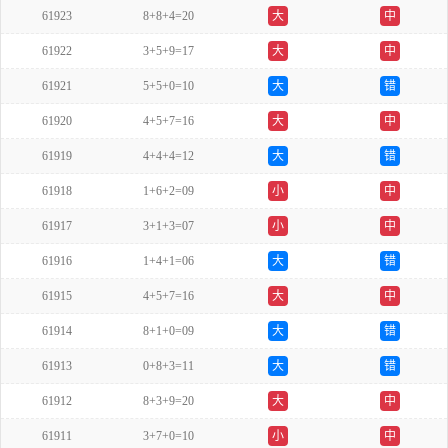
61923
8+8+4=20
大
中
61922
3+5+9=17
大
中
61921
5+5+0=10
大
错
61920
4+5+7=16
大
中
61919
4+4+4=12
大
错
61918
1+6+2=09
小
中
61917
3+1+3=07
小
中
61916
1+4+1=06
大
错
61915
4+5+7=16
大
中
61914
8+1+0=09
大
错
61913
0+8+3=11
大
错
61912
8+3+9=20
大
中
61911
3+7+0=10
小
中