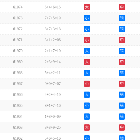
61974
5+4+6=15
大
中
61973
7+7+5=19
小
错
61972
8+7+3=18
小
错
61971
3+1+2=06
小
中
61970
2+1+7=10
大
错
61969
2+3+9=14
大
中
61968
5+4+2=11
大
错
61967
0+0+7=07
小
中
61966
4+2+4=10
大
错
61965
8+1+7=16
小
错
61964
1+8+0=09
大
错
61963
8+8+9=25
大
中
61962
5+6+5=16
小
错