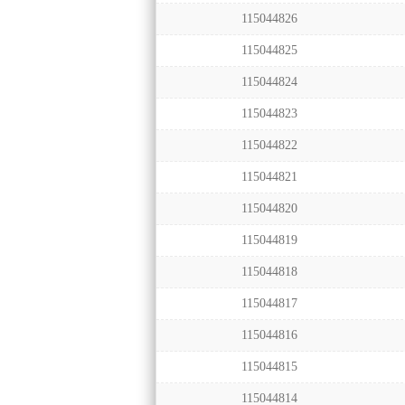
115044826
115044825
115044824
115044823
115044822
115044821
115044820
115044819
115044818
115044817
115044816
115044815
115044814