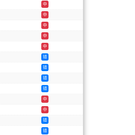
中
中
中
中
中
错
错
错
错
中
中
错
错