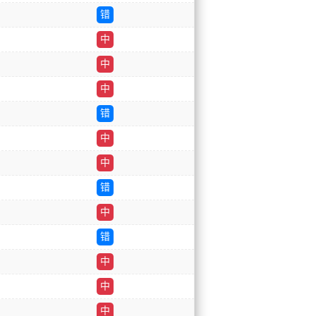
错
中
中
中
错
中
中
错
中
错
中
中
中