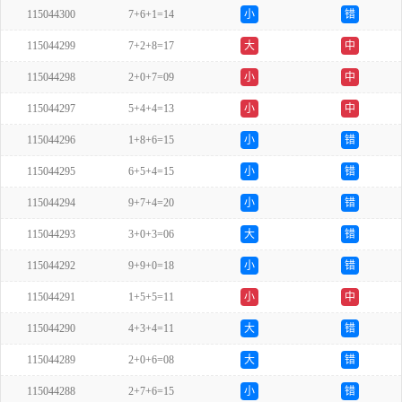
115044300
7+6+1=14
小
错
115044299
7+2+8=17
大
中
115044298
2+0+7=09
小
中
115044297
5+4+4=13
小
中
115044296
1+8+6=15
小
错
115044295
6+5+4=15
小
错
115044294
9+7+4=20
小
错
115044293
3+0+3=06
大
错
115044292
9+9+0=18
小
错
115044291
1+5+5=11
小
中
115044290
4+3+4=11
大
错
115044289
2+0+6=08
大
错
115044288
2+7+6=15
小
错