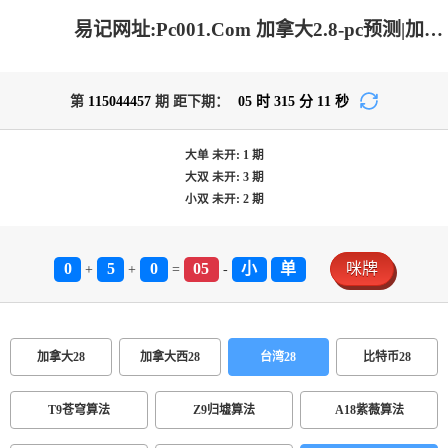
易记网址:Pc001.Com 加拿大2.8-pc预测|加拿大2.8结果分析|加拿大pc2.8预测-在线预测|加拿大2.8在线预测|加拿大在线咪牌_专注研究2.8_加拿大PC在线走势_官方数据!
第
115044457
期 距下期：
05
时
315
分
11
秒
大单
未开:
1
期
大双
未开:
3
期
小双
未开:
2
期
0
5
0
05
小
单
咪牌
+
+
=
-
加拿大28
加拿大西28
台湾28
比特币28
T9苍穹算法
Z9归墟算法
A18紫薇算法