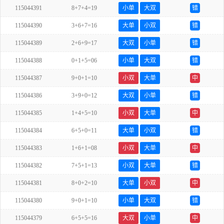
115044391
8+7+4=19
小单
大双
错
115044390
3+6+7=16
大单
小双
错
115044389
2+6+9=17
大双
小单
错
115044388
0+1+5=06
小单
大双
错
115044387
9+0+1=10
小双
大单
中
115044386
3+9+0=12
大双
小单
错
115044385
1+4+5=10
小双
大单
中
115044384
6+5+0=11
大单
小双
错
115044383
1+6+1=08
小双
大单
中
115044382
7+5+1=13
小双
大单
错
115044381
8+0+2=10
大单
小双
中
115044380
9+0+1=10
小单
大双
错
115044379
6+5+5=16
大双
小单
中