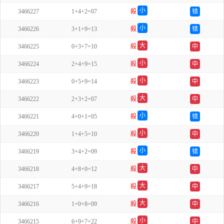
双
小
3466227
1+4+2=07
殺
错
单
小
3466226
3+1+9=13
殺
错
单
大
3466225
0+3+7=10
殺
中
单
小
3466224
2+4+9=15
殺
中
双
小
3466223
0+5+9=14
殺
中
双
大
3466222
2+3+2=07
殺
中
双
小
3466221
4+0+1=05
殺
错
单
小
3466220
1+4+5=10
殺
中
单
小
3466219
3+4+2=09
殺
错
单
大
3466218
4+8+0=12
殺
中
双
大
3466217
5+4+9=18
殺
中
单
大
3466216
1+0+8=09
殺
中
单
小
3466215
6+9+7=22
殺
中