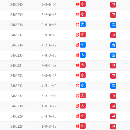
小
3466240
2+2+0=04
殺
中
单
小
3466239
5+2+6=13
殺
中
双
大
3466238
2+6+8=16
殺
错
双
小
3466237
3+9+8=20
殺
中
双
小
3466236
4+2+6=12
殺
错
双
大
3466235
7+8+3=18
殺
错
双
大
3466234
7+0+1=08
殺
中
双
小
3466233
6+8+9=23
殺
中
双
小
3466232
4+5+1=10
殺
错
双
大
3466231
5+3+1=09
殺
中
单
大
3466230
1+8+3=12
殺
中
双
小
3466229
0+4+6=10
殺
中
单
小
3466228
1+9+3=13
殺
中