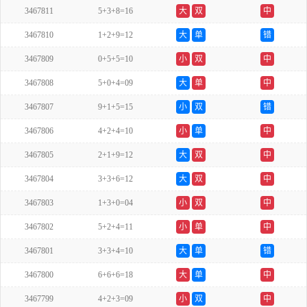
3467811
5+3+8=16
大
双
中
3467810
1+2+9=12
大
单
错
3467809
0+5+5=10
小
双
中
3467808
5+0+4=09
大
单
中
3467807
9+1+5=15
小
双
错
3467806
4+2+4=10
小
单
中
3467805
2+1+9=12
大
双
中
3467804
3+3+6=12
大
双
中
3467803
1+3+0=04
小
双
中
3467802
5+2+4=11
小
单
中
3467801
3+3+4=10
大
单
错
3467800
6+6+6=18
大
单
中
3467799
4+2+3=09
小
双
中