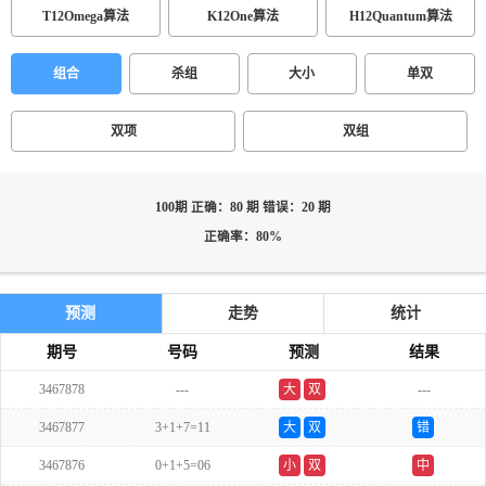
T12Omega算法
K12One算法
H12Quantum算法
组合
杀组
大小
单双
双项
双组
100期 正确：80 期 错误：20 期
正确率：80%
预测
走势
统计
期号
号码
预测
结果
3467878
---
大
双
---
3467877
3+1+7=11
大
双
错
3467876
0+1+5=06
小
双
中