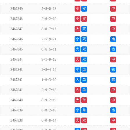
3467849
5+8+0=13
小
双
中
3467848
2+6+2=10
小
双
中
3467847
8+0+7=15
大
双
中
3467846
7+5+9=21
小
双
错
3467845
0+6+5=11
大
双
错
3467844
9+1+9=19
大
双
中
3467843
2+8+4=14
小
单
错
3467842
1+6+3=10
大
单
错
3467841
2+9+7=18
大
单
中
3467840
8+9+2=19
大
单
中
3467839
8+8+2=18
小
单
错
3467838
6+0+8=14
大
双
中