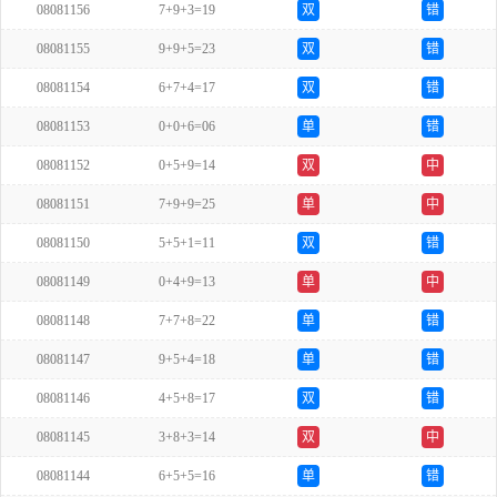
08081156
7+9+3=19
双
错
08081155
9+9+5=23
双
错
08081154
6+7+4=17
双
错
08081153
0+0+6=06
单
错
08081152
0+5+9=14
双
中
08081151
7+9+9=25
单
中
08081150
5+5+1=11
双
错
08081149
0+4+9=13
单
中
08081148
7+7+8=22
单
错
08081147
9+5+4=18
单
错
08081146
4+5+8=17
双
错
08081145
3+8+3=14
双
中
08081144
6+5+5=16
单
错