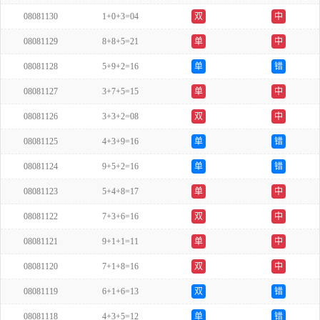
08081130
1+0+3=04
双
中
08081129
8+8+5=21
单
中
08081128
5+9+2=16
单
错
08081127
3+7+5=15
单
中
08081126
3+3+2=08
双
中
08081125
4+3+9=16
单
错
08081124
9+5+2=16
单
错
08081123
5+4+8=17
单
中
08081122
7+3+6=16
双
中
08081121
9+1+1=11
单
中
08081120
7+1+8=16
双
中
08081119
6+1+6=13
双
错
08081118
4+3+5=12
单
错