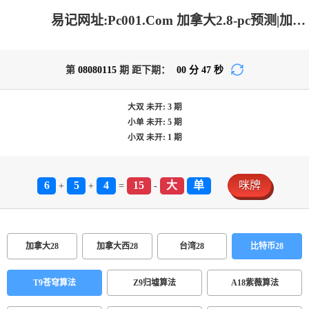
易记网址:Pc001.Com 加拿大2.8-pc预测|加拿大2.8结果分析|加拿大pc2.8预测-在线预测|加拿大2.8在线预测|加拿大在线咪牌_专注研究2.8_加拿大PC在线走势_官方数据!
第
08080115
期 距下期：
00
分
47
秒
大双
未开:
3
期
小单
未开:
5
期
小双
未开:
1
期
6
5
4
15
大
单
咪牌
+
+
=
-
加拿大28
加拿大西28
台湾28
比特币28
T9苍穹算法
Z9归墟算法
A18紫薇算法