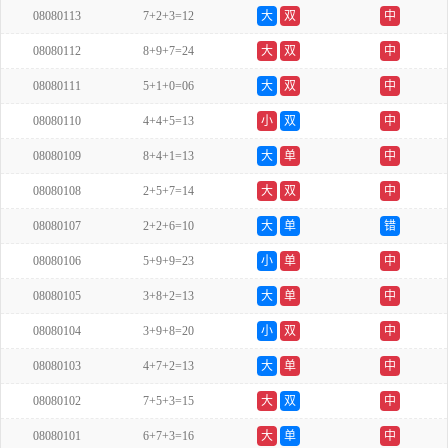
08080113
7+2+3=12
大
双
中
08080112
8+9+7=24
大
双
中
08080111
5+1+0=06
大
双
中
08080110
4+4+5=13
小
双
中
08080109
8+4+1=13
大
单
中
08080108
2+5+7=14
大
双
中
08080107
2+2+6=10
大
单
错
08080106
5+9+9=23
小
单
中
08080105
3+8+2=13
大
单
中
08080104
3+9+8=20
小
双
中
08080103
4+7+2=13
大
单
中
08080102
7+5+3=15
大
双
中
08080101
6+7+3=16
大
单
中