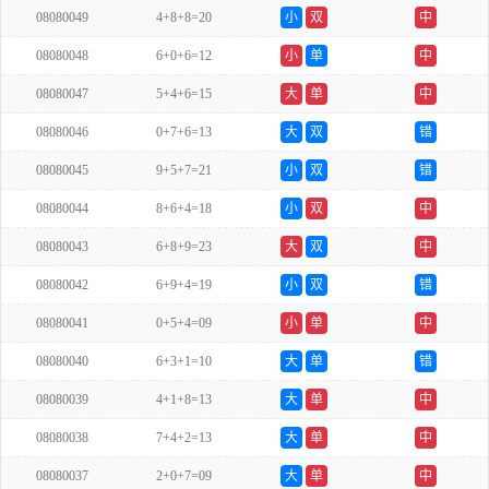
08080049
4+8+8=20
小
双
中
08080048
6+0+6=12
小
单
中
08080047
5+4+6=15
大
单
中
08080046
0+7+6=13
大
双
错
08080045
9+5+7=21
小
双
错
08080044
8+6+4=18
小
双
中
08080043
6+8+9=23
大
双
中
08080042
6+9+4=19
小
双
错
08080041
0+5+4=09
小
单
中
08080040
6+3+1=10
大
单
错
08080039
4+1+8=13
大
单
中
08080038
7+4+2=13
大
单
中
08080037
2+0+7=09
大
单
中