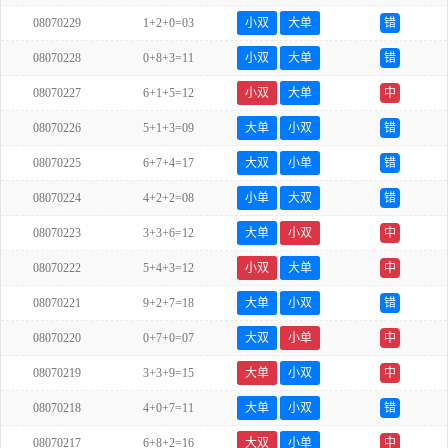
08070229
1+2+0=03
小双
大单
错
08070228
0+8+3=11
小双
大单
错
08070227
6+1+5=12
小双
大单
中
08070226
5+1+3=09
大单
小双
错
08070225
6+7+4=17
大双
小单
错
08070224
4+2+2=08
小单
大双
错
08070223
3+3+6=12
大单
小双
中
08070222
5+4+3=12
小双
大单
中
08070221
9+2+7=18
大单
小双
错
08070220
0+7+0=07
大双
小单
中
08070219
3+3+9=15
大单
小双
中
08070218
4+0+7=11
大单
小双
错
08070217
6+8+2=16
大双
小单
中