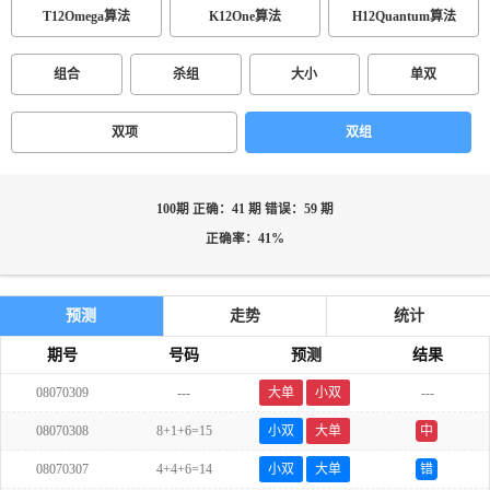
T12Omega算法
K12One算法
H12Quantum算法
组合
杀组
大小
单双
双项
双组
100期 正确：41 期 错误：59 期
正确率：41%
预测
走势
统计
期号
号码
预测
结果
08070309
---
大单
小双
---
08070308
8+1+6=15
小双
大单
中
08070307
4+4+6=14
小双
大单
错