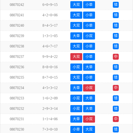
08070242
6+0+9=15
大双
小单
错
08070241
4+2+0=06
大双
小单
错
08070240
8+4+5=17
大双
小单
错
08070239
1+3+1=05
大单
小双
错
08070238
4+6+7=17
大双
小单
错
08070237
9+9+4=22
大双
小单
中
08070236
8+8+0=16
小双
大单
错
08070235
8+7+0=15
大双
小单
错
08070234
4+5+3=12
大单
小双
中
08070233
1+6+2=09
小双
大单
错
08070232
2+9+3=14
小双
大单
错
08070231
1+1+4=06
大单
小双
中
08070230
7+3+0=10
小单
大双
错