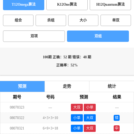
T12Omega算法
K12One算法
H12Quantum算法
组合
杀组
大小
单双
双项
双组
100期 正确：52 期 错误：48 期
正确率：52%
预测
走势
统计
期号
号码
预测
结果
08070323
---
大双
小单
---
08070322
4+3+3=10
小单
大双
错
08070321
6+9+3=18
小单
大双
中