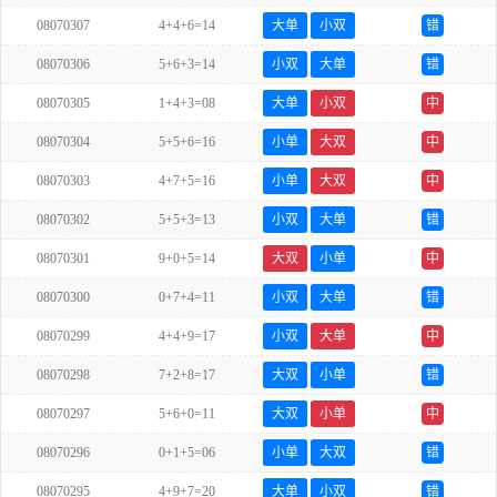
08070307
4+4+6=14
大单
小双
错
08070306
5+6+3=14
小双
大单
错
08070305
1+4+3=08
大单
小双
中
08070304
5+5+6=16
小单
大双
中
08070303
4+7+5=16
小单
大双
中
08070302
5+5+3=13
小双
大单
错
08070301
9+0+5=14
大双
小单
中
08070300
0+7+4=11
小双
大单
错
08070299
4+4+9=17
小双
大单
中
08070298
7+2+8=17
大双
小单
错
08070297
5+6+0=11
大双
小单
中
08070296
0+1+5=06
小单
大双
错
08070295
4+9+7=20
大单
小双
错