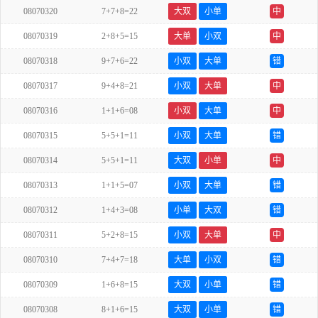
08070320
7+7+8=22
大双
小单
中
08070319
2+8+5=15
大单
小双
中
08070318
9+7+6=22
小双
大单
错
08070317
9+4+8=21
小双
大单
中
08070316
1+1+6=08
小双
大单
中
08070315
5+5+1=11
小双
大单
错
08070314
5+5+1=11
大双
小单
中
08070313
1+1+5=07
小双
大单
错
08070312
1+4+3=08
小单
大双
错
08070311
5+2+8=15
小双
大单
中
08070310
7+4+7=18
大单
小双
错
08070309
1+6+8=15
大双
小单
错
08070308
8+1+6=15
大双
小单
错