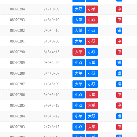
08070294
2+7+0=09
大双
小单
中
08070293
4+6+0=10
大单
小双
中
08070292
7+5+4=16
大单
小双
错
08070291
3+3+0=06
大单
小双
中
08070290
6+5+4=15
大单
小双
中
08070289
9+9+2=20
小双
大单
错
08070288
3+4+0=07
大单
小双
错
08070287
1+3+5=09
大单
小双
错
08070286
5+9+5=19
小双
大单
中
08070285
3+9+7=19
小双
大单
中
08070284
4+5+3=12
小单
大双
错
08070283
2+7+8=17
小双
大单
中