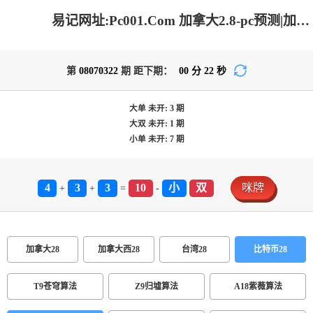
易记网址:Pc001.Com 加拿大2.8-pc预测|加拿大2.8结果分析|加拿大pc2.8预测-在线预测|加拿大2.8在线预测|加拿大在线咪牌_专注研究2.8_加拿大PC在线走势_官方数据!
第
08070322
期 距下期：
00
分
22
秒
大单
未开:
3
期
大双
未开:
1
期
小单
未开:
7
期
4
3
3
10
小
双
咪牌
+
+
=
-
加拿大28
加拿大西28
台湾28
比特币28
T9苍穹算法
Z9归墟算法
A18紫薇算法