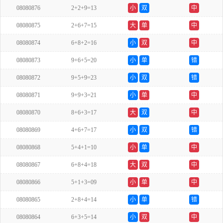
08080876
2+2+9=13
小
双
中
08080875
2+6+7=15
大
单
中
08080874
6+8+2=16
小
双
中
08080873
9+6+5=20
小
单
错
08080872
9+5+9=23
小
双
错
08080871
9+9+3=21
小
单
中
08080870
8+6+3=17
大
双
中
08080869
4+6+7=17
小
双
错
08080868
5+4+1=10
小
单
中
08080867
6+8+4=18
大
双
中
08080866
5+1+3=09
小
单
中
08080865
2+8+4=14
小
单
错
08080864
6+3+5=14
小
双
中