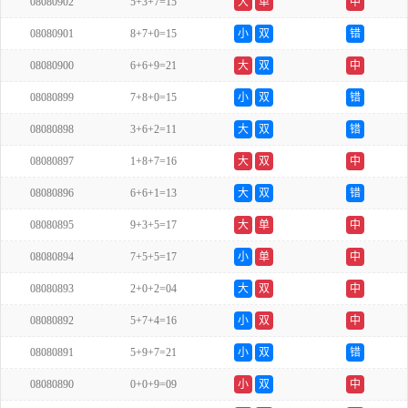
08080902
5+3+7=15
大
单
中
08080901
8+7+0=15
小
双
错
08080900
6+6+9=21
大
双
中
08080899
7+8+0=15
小
双
错
08080898
3+6+2=11
大
双
错
08080897
1+8+7=16
大
双
中
08080896
6+6+1=13
大
双
错
08080895
9+3+5=17
大
单
中
08080894
7+5+5=17
小
单
中
08080893
2+0+2=04
大
双
中
08080892
5+7+4=16
小
双
中
08080891
5+9+7=21
小
双
错
08080890
0+0+9=09
小
双
中