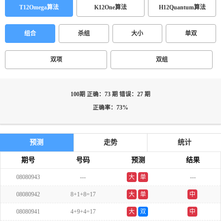
T12Omega算法
K12One算法
H12Quantum算法
组合
杀组
大小
单双
双项
双组
100期 正确：73 期 错误：27 期
正确率：73%
预测
走势
统计
期号
号码
预测
结果
08080943
---
大
单
---
08080942
8+1+8=17
大
单
中
08080941
4+9+4=17
大
双
中