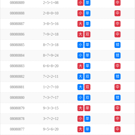
08080889
2+5+1=08
小
单
中
08080888
2+8+0=10
小
单
中
08080887
3+8+5=16
大
单
中
08080886
7+9+2=18
大
双
中
08080885
8+7+3=18
小
单
错
08080884
8+7+9=24
小
单
错
08080883
6+6+8=20
大
单
中
08080882
7+2+2=11
大
双
错
08080881
1+2+7=10
大
双
中
08080880
7+3+7=17
小
双
错
08080879
9+3+3=15
大
单
中
08080878
3+7+2=12
小
单
中
08080877
9+5+6=20
大
单
中