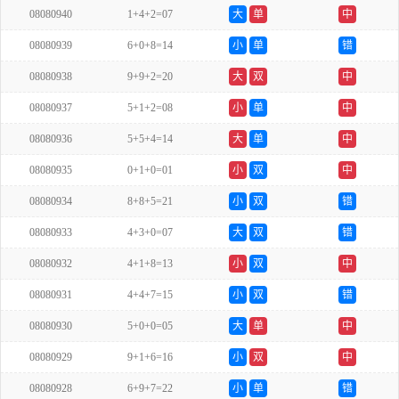
08080940
1+4+2=07
大
单
中
08080939
6+0+8=14
小
单
错
08080938
9+9+2=20
大
双
中
08080937
5+1+2=08
小
单
中
08080936
5+5+4=14
大
单
中
08080935
0+1+0=01
小
双
中
08080934
8+8+5=21
小
双
错
08080933
4+3+0=07
大
双
错
08080932
4+1+8=13
小
双
中
08080931
4+4+7=15
小
双
错
08080930
5+0+0=05
大
单
中
08080929
9+1+6=16
小
双
中
08080928
6+9+7=22
小
单
错