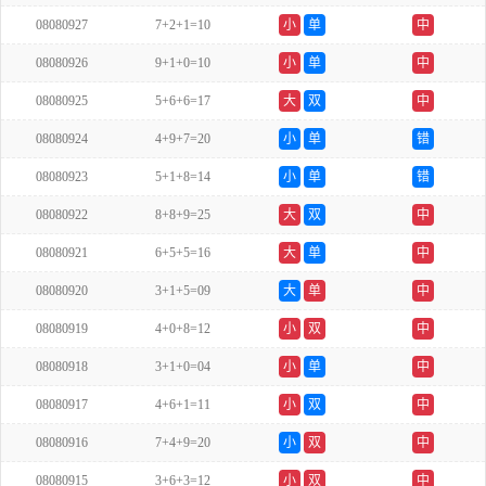
08080927
7+2+1=10
小
单
中
08080926
9+1+0=10
小
单
中
08080925
5+6+6=17
大
双
中
08080924
4+9+7=20
小
单
错
08080923
5+1+8=14
小
单
错
08080922
8+8+9=25
大
双
中
08080921
6+5+5=16
大
单
中
08080920
3+1+5=09
大
单
中
08080919
4+0+8=12
小
双
中
08080918
3+1+0=04
小
单
中
08080917
4+6+1=11
小
双
中
08080916
7+4+9=20
小
双
中
08080915
3+6+3=12
小
双
中